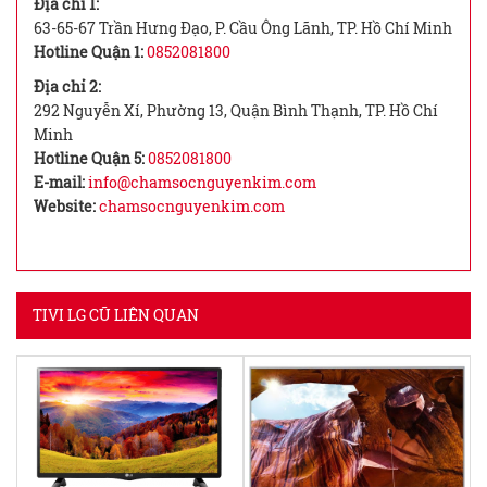
Địa chỉ 1:
63-65-67 Trần Hưng Đạo, P. Cầu Ông Lãnh, TP. Hồ Chí Minh
Hotline Quận 1:
0852081800
Địa chỉ 2:
292 Nguyễn Xí, Phường 13, Quận Bình Thạnh, TP. Hồ Chí
Minh
Hotline Quận 5:
0852081800
E-mail:
info@chamsocnguyenkim.com
Website:
chamsocnguyenkim.com
TIVI LG CŨ LIÊN QUAN