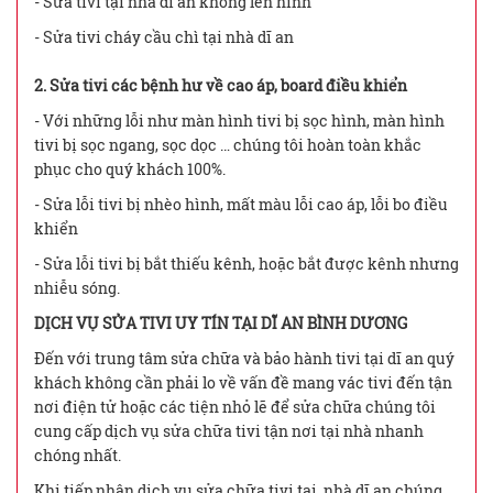
- Sửa tivi tại nhà dĩ an không lên hình
- Sửa tivi cháy cầu chì tại nhà dĩ an
2. Sửa tivi các bệnh hư về cao áp, board điều khiển
- Với những lỗi như màn hình tivi bị sọc hình, màn hình
tivi bị sọc ngang, sọc dọc … chúng tôi hoàn toàn khắc
phục cho quý khách 100%.
- Sửa lỗi tivi bị nhèo hình, mất màu lỗi cao áp, lỗi bo điều
khiển
- Sửa lỗi tivi bị bắt thiếu kênh, hoặc bắt được kênh nhưng
nhiễu sóng.
DỊCH VỤ SỬA TIVI UY TÍN TẠI DĨ AN BÌNH DƯƠNG
Đến với trung tâm sửa chữa và bảo hành tivi tại dĩ an quý
khách không cần phải lo về vấn đề mang vác tivi đến tận
nơi điện tử hoặc các tiện nhỏ lẽ để sửa chữa chúng tôi
cung cấp dịch vụ sửa chữa tivi tận nơi tại nhà nhanh
chóng nhất.
Khi tiếp nhận dịch vụ sửa chữa tivi tại nhà dĩ an chúng