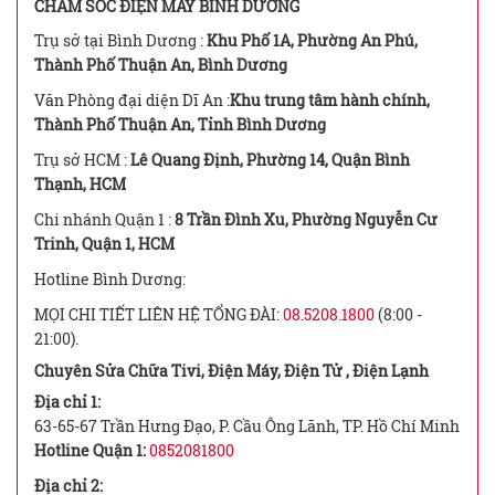
CHĂM SÓC ĐIỆN MÁY BÌNH DƯƠNG
Trụ sở tại Bình Dương :
Khu Phố 1A, Phường An Phú,
Thành Phố Thuận An, Bình Dương
Văn Phòng đại diện Dĩ An :
Khu trung tâm hành chính,
Thành Phố Thuận An, Tỉnh Bình Dương
Trụ sở HCM :
Lê Quang Định, Phường 14, Quận Bình
Thạnh, HCM
Chi nhánh Quận 1 :
8 Trần Đình Xu, Phường Nguyễn Cư
Trinh, Quận 1, HCM
Hotline Bình Dương:
MỌI CHI TIẾT LIÊN HỆ TỔNG ĐÀI:
08.5208.1800
(8:00 -
21:00).
Chuyên Sửa Chữa Tivi, Điện Máy, Điện Tử , Điện Lạnh
Địa chỉ 1:
63-65-67 Trần Hưng Đạo, P. Cầu Ông Lãnh, TP. Hồ Chí Minh
Hotline Quận 1:
0852081800
Địa chỉ 2: