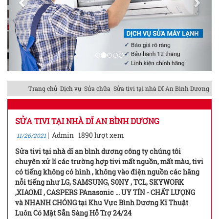
Trang chủ
Dịch vụ
Sửa chữa
Sửa tivi tại nhà Dĩ An Bình Dương
SỬA TIVI TẠI NHÀ DĨ AN BÌNH DƯƠNG
|
Admin
1890 lượt xem
11/26/2021
Sửa tivi tại nhà dĩ an bình dương công ty chúng tôi
chuyên xử lí các trường hợp tivi mất nguồn, mất màu, tivi
có tiếng không có hình , không vào điện nguồn các hãng
nỗi tiếng như LG, SAMSUNG, S0NY , TCL, SKYWORK
,XIAOMI , CASPERS PAnasonic ... UY TÍN - CHẤT LƯỢNG
và NHANH CHÓNG tại Khu Vực Bình Dương Kĩ Thuật
Luôn Có Mặt Sẵn Sàng Hỗ Trợ 24/24