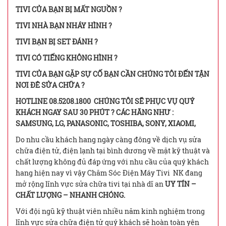
TIVI CỦA BẠN BỊ MẤT NGUỒN ?
TIVI NHÀ BẠN NHÁY HÌNH ?
TIVI BẠN BỊ SET ĐÁNH ?
TIVI CÓ TIẾNG KHÔNG HÌNH ?
TIVI CỦA BẠN GẶP SỰ CỐ BẠN CẦN CHÚNG TÔI ĐẾN TẬN
NƠI ĐÊ SỬA CHỮA ?
HOTLINE 08.5208.1800 CHÚNG TÔI SẼ PHỤC VỤ QUÝ
KHÁCH NGAY SAU 30 PHÚT ? CÁC HÃNG NHƯ :
SAMSUNG, LG, PANASONIC, TOSHIBA, SONY, XIAOMI,
Do nhu cầu khách hang ngày càng đông về dịch vụ sửa
chữa điện tử, điện lạnh tại bình dương về mặt kỹ thuật và
chất lượng không đủ đáp ứng với nhu cầu của quý khách
hang hiện nay vì vậy Chăm Sóc Điện Máy Tivi NK đang
mở rộng lĩnh vực sửa chữa tivi tại nhà dĩ an
UY TÍN –
CHẤT LƯỢNG – NHANH CHÓNG.
Với đội ngũ kỹ thuật viên nhiều năm kinh nghiệm trong
lĩnh vực sửa chữa điện tử quý khách sẽ hoàn toàn yên