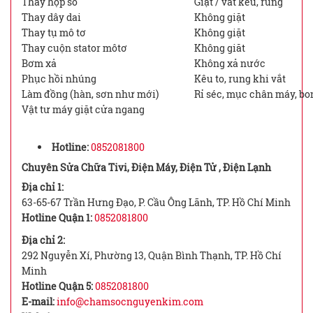
Thay hộp số
Giặt / vắt kêu, rung
Thay dây dai
Không giặt
Thay tụ mô tơ
Không giặt
Thay cuộn stator môtơ
Không giăt
Bơm xả
Không xả nước
Phục hồi nhúng
Kêu to, rung khi vắt
Làm đồng (hàn, sơn như mới)
Rỉ séc, mục chân máy, b
Vật tư máy giặt cửa ngang
Hotline:
0852081800
Chuyên Sửa Chữa Tivi, Điện Máy, Điện Tử , Điện Lạnh
Địa chỉ 1:
63-65-67 Trần Hưng Đạo, P. Cầu Ông Lãnh, TP. Hồ Chí Minh
Hotline Quận 1:
0852081800
Địa chỉ 2:
292 Nguyễn Xí, Phường 13, Quận Bình Thạnh, TP. Hồ Chí
Minh
Hotline Quận 5:
0852081800
E-mail:
info@chamsocnguyenkim.com