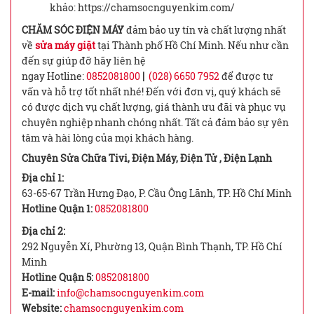
khảo: https://chamsocnguyenkim.com/
CHĂM SÓC ĐIỆN MÁY
đảm bảo uy tín và chất lượng nhất
về
sửa máy giặt
tại Thành phố Hồ Chí Minh. Nếu như cần
đến sự giúp đỡ hãy liên hệ
ngay Hotline:
0852081800
|
(028) 6650 7952
để được tư
vấn và hỗ trợ tốt nhất nhé! Đến với đơn vị, quý khách sẽ
có được dịch vụ chất lượng, giá thành ưu đãi và phục vụ
chuyên nghiệp nhanh chóng nhất. Tất cả đảm bảo sự yên
tâm và hài lòng của mọi khách hàng.
Chuyên Sửa Chữa Tivi, Điện Máy, Điện Tử , Điện Lạnh
Địa chỉ 1:
63-65-67 Trần Hưng Đạo, P. Cầu Ông Lãnh, TP. Hồ Chí Minh
Hotline Quận 1:
0852081800
Địa chỉ 2:
292 Nguyễn Xí, Phường 13, Quận Bình Thạnh, TP. Hồ Chí
Minh
Hotline Quận 5:
0852081800
E-mail:
info@chamsocnguyenkim.com
Website:
chamsocnguyenkim.com