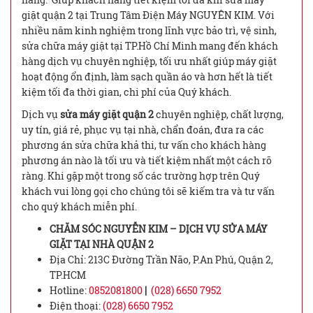
giặt quận 2 tại Trung Tâm Điện Máy NGUYÊN KIM. Với
nhiều năm kinh nghiệm trong lĩnh vực bảo trì, vệ sinh,
sửa chữa máy giặt tại TP.Hồ Chí Minh mang đến khách
hàng dịch vụ chuyên nghiệp, tối ưu nhất giúp máy giặt
hoạt động ổn định, làm sạch quần áo và hơn hết là tiết
kiệm tối đa thời gian, chi phí của Quý khách.
Dịch vụ
sửa máy giặt quận 2
chuyên nghiệp, chất lượng,
uy tín, giá rẻ, phục vụ tại nhà, chẩn đoán, đưa ra các
phương án sửa chữa khả thi, tư vấn cho khách hàng
phương án nào là tối ưu và tiết kiệm nhất một cách rõ
ràng. Khi gặp một trong số các trường hợp trên Quý
khách vui lòng gọi cho chúng tôi sẽ kiếm tra và tư vấn
cho quý khách miễn phí.
CHĂM SÓC NGUYỄN KIM – DỊCH VỤ SỬA MÁY
GIẶT TẠI NHÀ QUẬN 2
Địa Chỉ: 213C Đường Trần Não, P.An Phú, Quận 2,
TP.HCM
Hotline:
0852081800
|
(028) 6650 7952
Điện thoại:
(028) 6650 7952