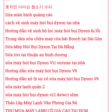
호치민 다이슨 청소기 수리
Sửa màn hình quảng cáo
cách vệ sinh máy hút bụi dyson tại nhà
Hướng dẫn vệ sinh bộ lọc máy hút bụi Dyson bị lỗi
Trung tâm sửa chữa máy rửa bát Bosch tại Sài Gòn
Sửa Máy Hút Bụi Dyson Tại Đà Nẵng
Sửa tivi tại thuận an bình dương
sửa máy hút bụi Dyson V11 outsize tại nhà
Hướng dẫn sửa máy hút bụi Dyson V8
Hướng dẫn xử lý sự cố sửa máy hút bụi Dyson V6
sửa máy lạnh quận 2
sửa máy hút bụi dyson v12 detect slim
Tháo Lắp Máy Lạnh Văn Phòng Gía Rẻ
THU MUA MÁY LẠNH CŨ GIÁ CAO TẠI HCM