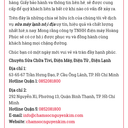
hàng. Giấy bảo hành va thông tin liên hệ sẽ được cung
cấp để quý khách liên lạ bất cứ khi nào có vấn đề xảy ra.
Trên đây là những chia sẻ hữu ích của chúng tôi về dịch
vụ
sửa máy lạnh nội địa
uy tín, hiệu quả và chất lượng
nhất hiện nay. Mong rằng công ty TNHH điện máy Hoàng
Phúc sẽ có cơ hội được phục vụ và đồng hành cùng
khách hàng mọi chặng đường.
Chúc bạn có một ngày mới vui vẻ và tràn đầy hạnh phúc.
Chuyên Sửa Chữa Tivi, Điện Máy, Điện Tử , Điện Lạnh
Địa chỉ 1:
63-65-67 Trần Hưng Đạo, P. Cầu Ông Lãnh, TP. Hồ Chí Minh
Hotline Quận 1:
0852081800
Địa chỉ 2:
292 Nguyễn Xí, Phường 13, Quận Bình Thạnh, TP. Hồ Chí
Minh
Hotline Quận 5:
0852081800
E-mail:
info@chamsocnguyenkim.com
Website:
chamsocnguyenkim.com