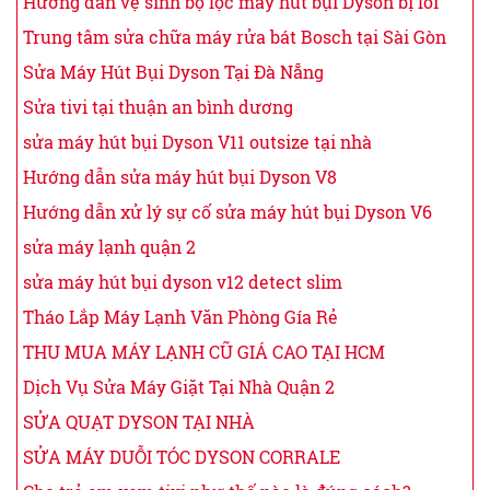
Hướng dẫn vệ sinh bộ lọc máy hút bụi Dyson bị lỗi
Trung tâm sửa chữa máy rửa bát Bosch tại Sài Gòn
Sửa Máy Hút Bụi Dyson Tại Đà Nẵng
Sửa tivi tại thuận an bình dương
sửa máy hút bụi Dyson V11 outsize tại nhà
Hướng dẫn sửa máy hút bụi Dyson V8
Hướng dẫn xử lý sự cố sửa máy hút bụi Dyson V6
sửa máy lạnh quận 2
sửa máy hút bụi dyson v12 detect slim
Tháo Lắp Máy Lạnh Văn Phòng Gía Rẻ
THU MUA MÁY LẠNH CŨ GIÁ CAO TẠI HCM
Dịch Vụ Sửa Máy Giặt Tại Nhà Quận 2
SỬA QUẠT DYSON TẠI NHÀ
SỬA MÁY DUỖI TÓC DYSON CORRALE