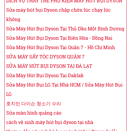
DỊCH VỤ THAY THẾ PHỤ KIỆN MÁY HÚT BỤI DYSON
Sửa máy hút bụi Dyson chập chờn lúc chạy lúc
không
Sửa Máy Hút Bụi Dyson Tại Thủ Dầu Một Bình Dương
Sửa Máy Hút Bụi Dyson Tại Biên Hòa - Đồng Nai
Sửa Máy Hút Bụi Dyson Tại Quận 7 - Hồ Chí Minh
SỬA MÁY SẤY TÓC DYSON QUẬN 7
SỬA MÁY HÚT BỤI DYSON TẠI ĐÀ LẠT
Sửa Máy Hút Bụi Dyson Tại Daklak
Sửa Máy Hút Bụi LG Tại Nhà HCM / Sửa Máy Hút Bụi
LG
호치민 다이슨 청소기 수리
Sửa màn hình quảng cáo
cách vệ sinh máy hút bụi dyson tại nhà