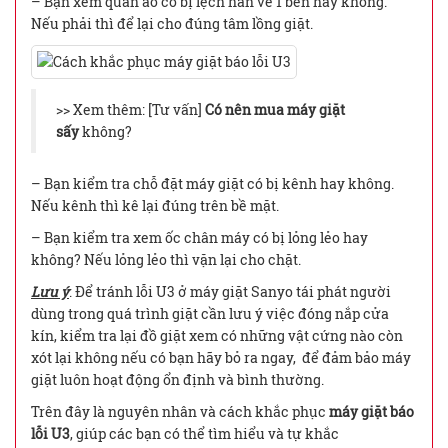
– Bạn xem quần áo có bị lệch hẳn về 1 bên hay không.
Nếu phải thì để lại cho đúng tâm lồng giặt.
>> Xem thêm: [Tư vấn]
Có nên mua máy giặt
sấy
không?
– Bạn kiểm tra chỗ đặt máy giặt có bị kênh hay không.
Nếu kênh thì kê lại đúng trên bề mặt.
– Bạn kiểm tra xem ốc chân máy có bị lỏng lẻo hay
không? Nếu lỏng lẻo thì vặn lại cho chặt.
Lưu ý
: Để tránh lỗi U3 ở máy giặt Sanyo tái phát người
dùng trong quá trình giặt cần lưu ý việc đóng nắp cửa
kín, kiểm tra lại đồ giặt xem có những vật cứng nào còn
xót lại không nếu có bạn hãy bỏ ra ngay, để đảm bảo máy
giặt luôn hoạt động ổn định và bình thường.
Trên đây là nguyên nhân và cách khắc phục
máy giặt báo
lỗi U3
, giúp các bạn có thể tìm hiểu và tự khắc