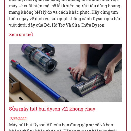
máy sẽ xuất hiện một số lỗi khiến người tiêu dùng hoang
mang không biết lý do và cách khắc phục. Hãy cùng tìm
hiểu ngay về dịch vụ sửa quạt không cánh Dyson qua bài
viết dưới đây của Đội Hỗ Trợ Và Sửa Chữa Dyson
Xem chi tiết
Sửa máy hút bụi dyson v11 không chạy
7/31/2022
Máy hút bụi Dyson V11 của bạn đang gặp sự cố và bạn