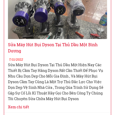
Sửa Máy Hút Bụi Dyson Tại Thủ Dầu Một Bình
Dương
7/11/2022
Sửa Máy Hút Bụi Dyson Tại Thủ Dầu Một Hiện Nay Các
Thiết Bị Cầm Tay Hãng Dyson Rất Cần Thiết Để Phục Vụ
Nhu Cầu Dọn Dẹp Cho Mỗi Gia Đình , Và Máy Hút Bụi
Dyson Cầm Tay Cũng Là Một Trợ Thủ Đắc Lực Cho Việc
Dọn Dẹp Vệ Sinh Nhà Cửa , Trong Qúa Trình Sử Dụng Sẽ
Gặp Sự Cố Lỗi Kĩ Thuật Hãy Gọi Cho Bên Công Ty Chúng
Tôi Chuyên Sửa Chữa Máy Hút Bụi Dyson
Xem chi tiết