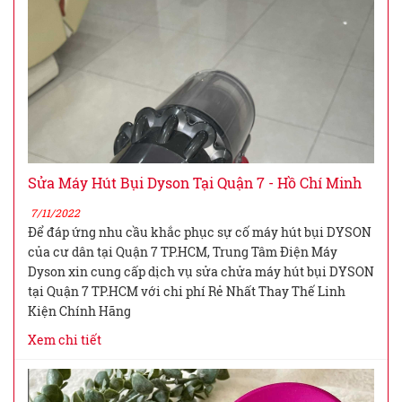
Sửa Máy Hút Bụi Dyson Tại Quận 7 - Hồ Chí Minh
7/11/2022
Để đáp ứng nhu cầu khắc phục sự cố máy hút bụi DYSON
của cư dân tại Quận 7 TP.HCM, Trung Tâm Điện Máy
Dyson xin cung cấp dịch vụ sửa chửa máy hút bụi DYSON
tại Quận 7 TP.HCM với chi phí Rẻ Nhất Thay Thế Linh
Kiện Chính Hãng
Xem chi tiết