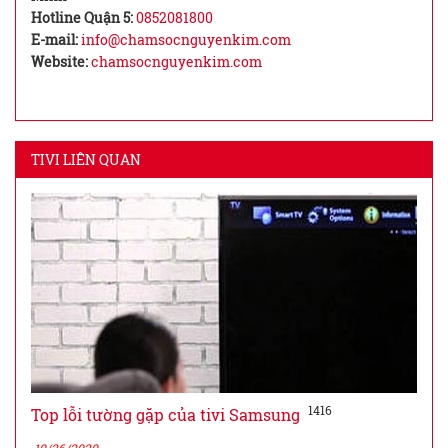
Hotline Quận 5:
0852081800
E-mail:
info@chamsocnguyenkim.com
Website:
chamsocnguyenkim.com
TIVI LIÊN QUAN
1416
Top lỗi tường gặp của tivi Samsung