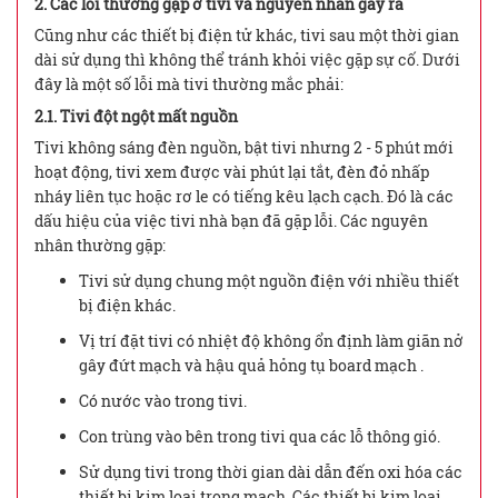
2. Các lỗi thường gặp ở tivi và nguyên nhân gây ra
Cũng như các thiết bị điện tử khác, tivi sau một thời gian
dài sử dụng thì không thể tránh khỏi việc gặp sự cố. Dưới
đây là một số lỗi mà tivi thường mắc phải:
2.1. Tivi đột ngột mất nguồn
Tivi không sáng đèn nguồn, bật tivi nhưng 2 - 5 phút mới
hoạt động, tivi xem được vài phút lại tắt, đèn đỏ nhấp
nháy liên tục hoặc rơ le có tiếng kêu lạch cạch. Đó là các
dấu hiệu của việc tivi nhà bạn đã gặp lỗi. Các nguyên
nhân thường gặp:
Tivi sử dụng chung một nguồn điện với nhiều thiết
bị điện khác.
Vị trí đặt tivi có nhiệt độ không ổn định làm giãn nở
gây đứt mạch và hậu quả hỏng tụ board mạch .
Có nước vào trong tivi.
Con trùng vào bên trong tivi qua các lỗ thông gió.
Sử dụng tivi trong thời gian dài dẫn đến oxi hóa các
thiết bị kim loại trong mạch. Các thiết bị kim loại