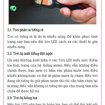
2.1. Tivi phát ra tiếng rè
Tivi có tiếng rè là do bị nhiễu sóng. Để khắc phục tình
trạng này bạn nên đặt tivi LED cách xa các thiết bị gây
nhiễu sóng.
2.2. Tivi bị mất tiếng đột ngột
Lỗi này thường xuất hiện ở các Tivi LED kiểu mới. Kiểm
tra tình trạng của hệ thống anten. Nếu vẫn không điều
chỉnh được, bạn xem có bấm vào phím mute trên điều
khiển không hoặc có thể do phím mute bị chạm. Nếu tivi
đang tắt tiếng do giữ phím mute thì chỉ cần bấm chọn lại
là xong. Nếu vẫn không có tiếng thì gọi cho trung tâm sửa
chữa để được hỗ trợ.
2.3. Tivi bị hỏng loa
Nếu tivi LED nhà bạn bị hỏng loa, bạn có thể thử kết nối