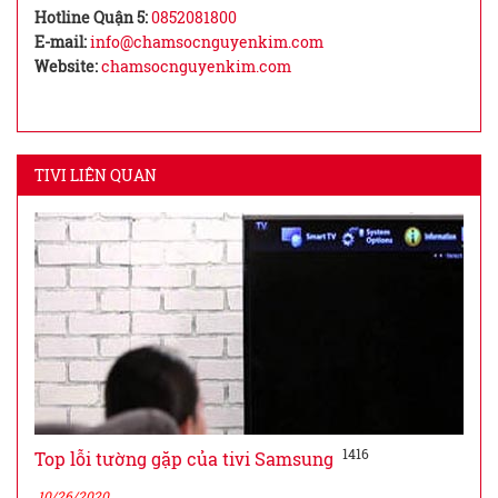
Hotline Quận 5:
0852081800
E-mail:
info@chamsocnguyenkim.com
Website:
chamsocnguyenkim.com
TIVI LIÊN QUAN
1416
Top lỗi tường gặp của tivi Samsung
10/26/2020