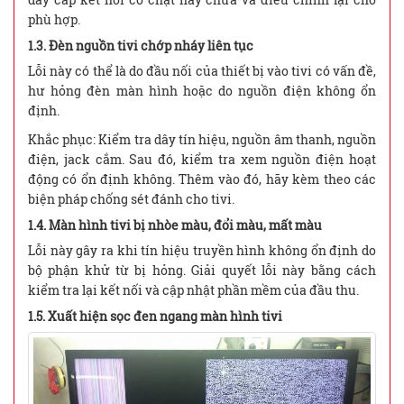
phù hợp.
1.3. Đèn nguồn tivi chớp nháy liên tục
Lỗi này có thể là do đầu nối của thiết bị vào tivi có vấn đề,
hư hỏng đèn màn hình hoặc do nguồn điện không ổn
định.
Khắc phục: Kiểm tra dây tín hiệu, nguồn âm thanh, nguồn
điện, jack cắm. Sau đó, kiểm tra xem nguồn điện hoạt
động có ổn định không. Thêm vào đó, hãy kèm theo các
biện pháp chống sét đánh cho tivi.
1.4. Màn hình tivi bị nhòe màu, đổi màu, mất màu
Lỗi này gây ra khi tín hiệu truyền hình không ổn định do
bộ phận khử từ bị hỏng. Giải quyết lỗi này bằng cách
kiểm tra lại kết nối và cập nhật phần mềm của đầu thu.
1.5. Xuất hiện sọc đen ngang màn hình tivi