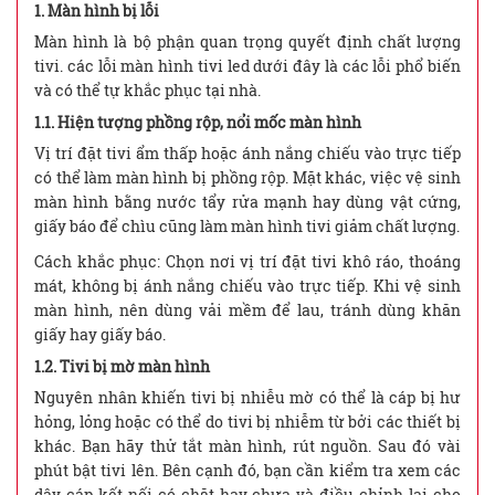
1. Màn hình bị lỗi
Màn hình là bộ phận quan trọng quyết định chất lượng
tivi. các lỗi màn hình tivi led dưới đây là các lỗi phổ biến
và có thể tự khắc phục tại nhà.
1.1. Hiện tượng phồng rộp, nổi mốc màn hình
Vị trí đặt tivi ẩm thấp hoặc ánh nắng chiếu vào trực tiếp
có thể làm màn hình bị phồng rộp. Mặt khác, việc vệ sinh
màn hình bằng nước tẩy rửa mạnh hay dùng vật cứng,
giấy báo để chìu cũng làm màn hình tivi giảm chất lượng.
Cách khắc phục: Chọn nơi vị trí đặt tivi khô ráo, thoáng
mát, không bị ánh nắng chiếu vào trực tiếp. Khi vệ sinh
màn hình, nên dùng vải mềm để lau, tránh dùng khăn
giấy hay giấy báo.
1.2. Tivi bị mờ màn hình
Nguyên nhân khiến tivi bị nhiễu mờ có thể là cáp bị hư
hỏng, lỏng hoặc có thể do tivi bị nhiễm từ bởi các thiết bị
khác. Bạn hãy thử tắt màn hình, rút nguồn. Sau đó vài
phút bật tivi lên. Bên cạnh đó, bạn cần kiểm tra xem các
dây cáp kết nối có chặt hay chưa và điều chỉnh lại cho