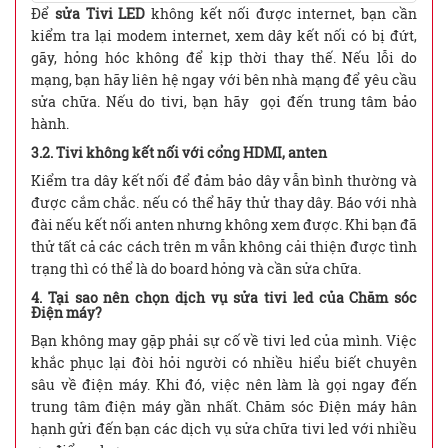
Để
sửa Tivi LED
không kết nối được internet, bạn cần
kiểm tra lại modem internet, xem dây kết nối có bị đứt,
gãy, hỏng hóc không để kịp thời thay thế. Nếu lỗi do
mạng, bạn hãy liên hệ ngay với bên nhà mạng để yêu cầu
sửa chữa. Nếu do tivi, bạn hãy gọi đến trung tâm bảo
hành.
3.2. Tivi không kết nối với cổng HDMI, anten
Kiểm tra dây kết nối để đảm bảo dây vẫn bình thường và
được cắm chắc. nếu có thể hãy thử thay dây. Báo với nhà
đài nếu kết nối anten nhưng không xem được. Khi bạn đã
thử tất cả các cách trên m vẫn không cải thiện được tình
trạng thì có thể là do board hỏng và cần sửa chữa.
4. Tại sao nên chọn dịch vụ sửa tivi led của Chăm sóc
Điện máy?
Bạn không may gặp phải sự cố về tivi led của mình. Việc
khắc phục lại đòi hỏi người có nhiều hiểu biết chuyên
sâu về điện máy. Khi đó, việc nên làm là gọi ngay đến
trung tâm điện máy gần nhất. Chăm sóc Điện máy hân
hạnh gửi đến bạn các dịch vụ sửa chữa tivi led với nhiều