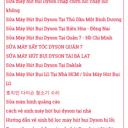
Sửa máy hút bụi Dyson chập chờn lúc chạy lúc
không
Sửa Máy Hút Bụi Dyson Tại Thủ Dầu Một Bình Dương
Sửa Máy Hút Bụi Dyson Tại Biên Hòa - Đồng Nai
Sửa Máy Hút Bụi Dyson Tại Quận 7 - Hồ Chí Minh
SỬA MÁY SẤY TÓC DYSON QUẬN 7
SỬA MÁY HÚT BỤI DYSON TẠI ĐÀ LẠT
Sửa Máy Hút Bụi Dyson Tại Daklak
Sửa Máy Hút Bụi LG Tại Nhà HCM / Sửa Máy Hút Bụi
LG
호치민 다이슨 청소기 수리
Sửa màn hình quảng cáo
cách vệ sinh máy hút bụi dyson tại nhà
Hướng dẫn vệ sinh bộ lọc máy hút bụi Dyson bị lỗi