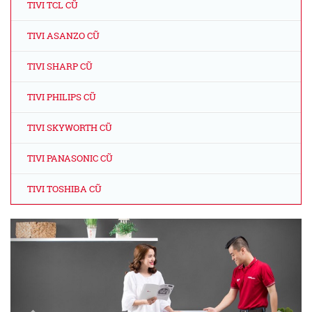
TIVI TCL CŨ
TIVI ASANZO CŨ
TIVI SHARP CŨ
TIVI PHILIPS CŨ
TIVI SKYWORTH CŨ
TIVI PANASONIC CŨ
TIVI TOSHIBA CŨ
Previous
Next