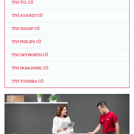
TIVI TCL CŨ
TIVI ASANZO CŨ
TIVI SHARP CŨ
TIVI PHILIPS CŨ
TIVI SKYWORTH CŨ
TIVI PANASONIC CŨ
TIVI TOSHIBA CŨ
Previous
Next