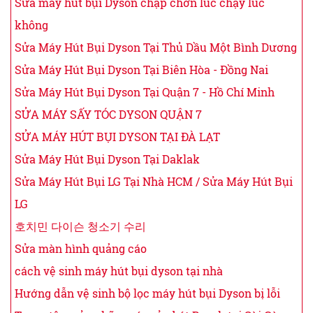
Sửa máy hút bụi Dyson chập chờn lúc chạy lúc
không
Sửa Máy Hút Bụi Dyson Tại Thủ Dầu Một Bình Dương
Sửa Máy Hút Bụi Dyson Tại Biên Hòa - Đồng Nai
Sửa Máy Hút Bụi Dyson Tại Quận 7 - Hồ Chí Minh
SỬA MÁY SẤY TÓC DYSON QUẬN 7
SỬA MÁY HÚT BỤI DYSON TẠI ĐÀ LẠT
Sửa Máy Hút Bụi Dyson Tại Daklak
Sửa Máy Hút Bụi LG Tại Nhà HCM / Sửa Máy Hút Bụi
LG
호치민 다이슨 청소기 수리
Sửa màn hình quảng cáo
cách vệ sinh máy hút bụi dyson tại nhà
Hướng dẫn vệ sinh bộ lọc máy hút bụi Dyson bị lỗi