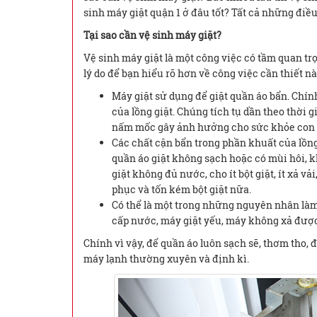
sinh máy giặt quận 1 ở đâu tốt? Tất cả những điều
Tại sao cần vệ sinh máy giặt?
Vệ sinh máy giặt là một công việc có tầm quan tr
lý do để bạn hiểu rõ hơn về công việc cần thiết n
Máy giặt sử dụng để giặt quần áo bẩn. Chính
của lồng giặt. Chúng tích tụ dần theo thời g
nấm mốc gây ảnh hưởng cho sức khỏe con 
Các chất cặn bẩn trong phần khuất của lồng 
quần áo giặt không sạch hoặc có mùi hôi, k
giặt không đủ nước, cho ít bột giặt, ít xả 
phục và tốn kém bột giặt nữa.
Có thể là một trong những nguyên nhân làm
cấp nước, máy giặt yếu, máy không xả được 
Chính vì vậy, để quần áo luôn sạch sẽ, thơm tho, 
máy lạnh thường xuyên và định kì.