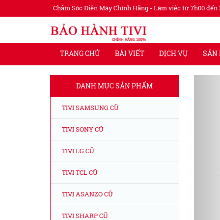
Chăm Sóc Điện Máy Chính Hãng - Làm việc từ 7h00 đến 
TRANG CHỦ
BÀI VIẾT
DỊCH VỤ
SẢN
DANH MỤC SẢN PHẨM
TIVI SAMSUNG CŨ
TIVI SONY CŨ
TIVI LG CŨ
TIVI TCL CŨ
TIVI ASANZO CŨ
TIVI SHARP CŨ