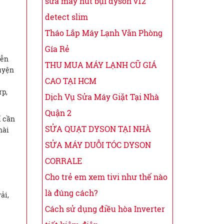
sửa máy hút bụi dyson v12
detect slim
Tháo Lắp Máy Lạnh Văn Phòng
Gía Rẻ
yễn
THU MUA MÁY LẠNH CŨ GIÁ
huyện
CAO TẠI HCM
rp,
Dịch Vụ Sửa Máy Giặt Tại Nhà
Quận 2
ỉ cần
SỬA QUẠT DYSON TẠI NHÀ
hài
SỬA MÁY DUỖI TÓC DYSON
CORRALE
Cho trẻ em xem tivi như thế nào
là đúng cách?
ải,
Cách sử dụng điều hòa Inverter