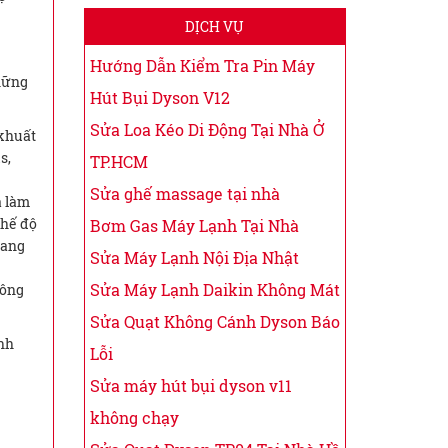
DỊCH VỤ
Hướng Dẫn Kiểm Tra Pin Máy
những
Hút Bụi Dyson V12
Sửa Loa Kéo Di Động Tại Nhà Ở
 khuất
s,
TP.HCM
Sửa ghế massage tại nhà
à làm
chế độ
Bơm Gas Máy Lạnh Tại Nhà
rang
Sửa Máy Lạnh Nội Địa Nhật
Sửa Máy Lạnh Daikin Không Mát
hông
Sửa Quạt Không Cánh Dyson Báo
inh
Lỗi
Sửa máy hút bụi dyson v11
không chạy