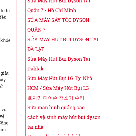
Sửa Máy Hút Bụi Dyson Tại
Quận 7 - Hồ Chí Minh
h thì
hiều
SỬA MÁY SẤY TÓC DYSON
QUẬN 7
SỬA MÁY HÚT BỤI DYSON TẠI
c khỏe
ĐÀ LẠT
Sửa Máy Hút Bụi Dyson Tại
Daklak
 giặt
Sửa Máy Hút Bụi LG Tại Nhà
máy
sử
HCM / Sửa Máy Hút Bụi LG
호치민 다이슨 청소기 수리
Sửa màn hình quảng cáo
h vụ
 vệ
cách vệ sinh máy hút bụi dyson
 Công
tại nhà
 am