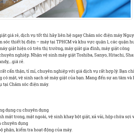
ặt giá rẻ, dịch vụ tốt thì hãy liên hệ ngay Chăm sóc điện máy Ngu
m sóc thiết bị điện – máy tại TPHCM và khu vực quận 1, các quận 
máy giặt hiện có trên thị trường, máy giặt gia đình, máy giặt công
chuyên nghiệp. Nhận vệ sinh máy giặt Toshiba, Sanyo, Hitachi, Sha
andy,…giá rẻ.
ất cẩn thận, tỉ mỉ, chuyên nghiệp với giá dịch vụ rất hợp lý. Bạn ch
ng có mặt, vệ sinh sạch sẽ máy giặt của bạn. Mang đến sự an tâm và 
ụ tại Chăm sóc điện máy.
bằng dụng cụ chuyên dụng
h mặt trong, mặt ngoài, vệ sinh khay bột giặt, xả vải, hộp chứa sợi v
h chuyên dụng
 bộ phận, kiểm tra hoạt động của máy.