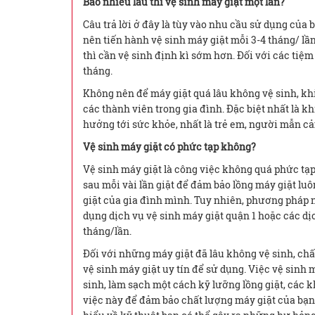
Bao nhiêu lâu thì vệ sinh máy giặt một lần?
Câu trả lời ở đây là tùy vào nhu cầu sử dụng của
nên tiến hành vệ sinh máy giặt mỗi 3-4 tháng/ lần
thì cần vệ sinh định kì sớm hơn. Đối với các tiệm g
tháng.
Không nên để máy giặt quá lâu không vệ sinh, khi
các thành viên trong gia đình. Đặc biệt nhất là kh
hưởng tới sức khỏe, nhất là trẻ em, người mẫn c
Vệ sinh máy giặt có phức tạp không?
Vệ sinh máy giặt là công việc không quá phức tạp
sau mỗi vài lần giặt để đảm bảo lồng máy giặt lu
giặt của gia đình mình. Tuy nhiên, phương pháp 
dụng dịch vụ vệ sinh máy giặt quận 1 hoặc các dị
tháng/lần.
Đối với những máy giặt đã lâu không vệ sinh, ch
vệ sinh máy giặt uy tín để sử dụng. Việc vệ sinh m
sinh, làm sạch một cách kỹ lưỡng lồng giặt, các 
việc này để đảm bảo chất lượng máy giặt của bạn 