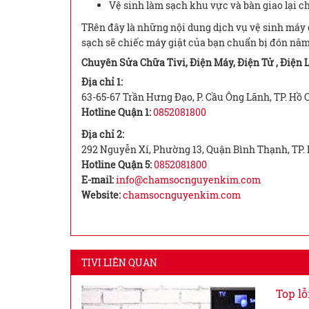
Vệ sinh làm sạch khu vực và bàn giao lại c
TRên đây là những nội dung dịch vụ vệ sinh máy g
sạch sẽ chiếc máy giặt của bạn chuẩn bị đón nă
Chuyên Sửa Chữa Tivi, Điện Máy, Điện Tử , Điện 
Địa chỉ 1:
63-65-67 Trần Hưng Đạo, P. Cầu Ông Lãnh, TP. Hồ 
Hotline Quận 1:
0852081800
Địa chỉ 2:
292 Nguyễn Xí, Phường 13, Quận Bình Thạnh, TP.
Hotline Quận 5:
0852081800
E-mail:
info@chamsocnguyenkim.com
Website:
chamsocnguyenkim.com
TIVI LIÊN QUAN
Top lỗ