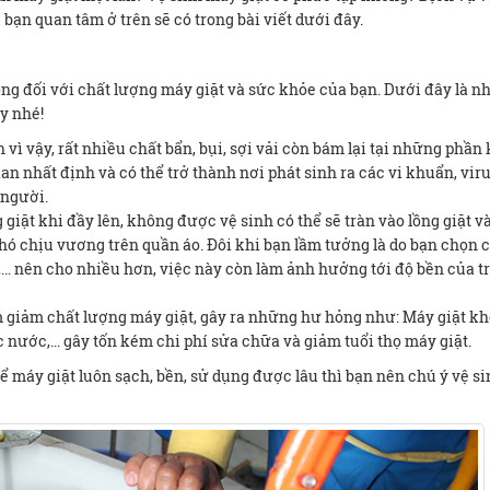
 bạn quan tâm ở trên sẽ có trong bài viết dưới đây.
ọng đối với chất lượng máy giặt và sức khỏe của bạn. Dưới đây là 
ày nhé!
 vì vậy, rất nhiều chất bẩn, bụi, sợi vải còn bám lại tại những phần
ian nhất định và có thể trở thành nơi phát sinh ra các vi khuẩn, viru
người.
giặt khi đầy lên, không được vệ sinh có thể sẽ tràn vào lồng giặt v
hó chịu vương trên quần áo. Đôi khi bạn lầm tưởng là do bạn chọn 
vải,… nên cho nhiều hơn, việc này còn làm ảnh hưởng tới độ bền của t
 giảm chất lượng máy giặt, gây ra những hư hỏng như: Máy giặt k
nước,... gây tốn kém chi phí sửa chữa và giảm tuổi thọ máy giặt.
để máy giặt luôn sạch, bền, sử dụng được lâu thì bạn nên chú ý vệ s