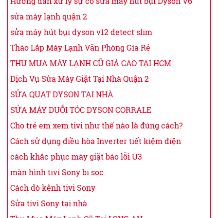
Hướng dẫn xử lý sự cố sửa máy hút bụi Dyson V6
sửa máy lạnh quận 2
sửa máy hút bụi dyson v12 detect slim
Tháo Lắp Máy Lạnh Văn Phòng Gía Rẻ
THU MUA MÁY LẠNH CŨ GIÁ CAO TẠI HCM
Dịch Vụ Sửa Máy Giặt Tại Nhà Quận 2
SỬA QUẠT DYSON TẠI NHÀ
SỬA MÁY DUỖI TÓC DYSON CORRALE
Cho trẻ em xem tivi như thế nào là đúng cách?
Cách sử dụng điều hòa Inverter tiết kiệm điện
cách khắc phục máy giặt báo lỗi U3
màn hình tivi Sony bị sọc
Cách dò kênh tivi Sony
Sửa tivi Sony tại nhà