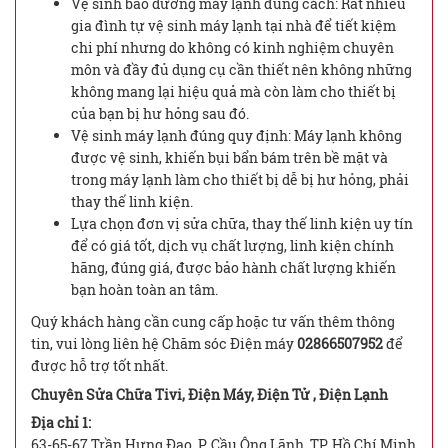
Vệ sinh bảo dưỡng máy lạnh đúng cách: Rất nhiều
gia đình tự vệ sinh máy lạnh tại nhà để tiết kiệm
chi phí nhưng do không có kinh nghiệm chuyên
môn và đầy đủ dụng cụ cần thiết nên không những
không mang lại hiệu quả mà còn làm cho thiết bị
của bạn bị hư hỏng sau đó.
Vệ sinh máy lạnh đúng quy định: Máy lạnh không
được vệ sinh, khiến bụi bẩn bám trên bề mặt và
trong máy lạnh làm cho thiết bị dễ bị hư hỏng, phải
thay thế linh kiện.
Lựa chọn đơn vị sửa chữa, thay thế linh kiện uy tín
để có giá tốt, dịch vụ chất lượng, linh kiện chính
hãng, đúng giá, được bảo hành chất lượng khiến
bạn hoàn toàn an tâm.
Quý khách hàng cần cung cấp hoặc tư vấn thêm thông
tin, vui lòng liên hệ Chăm sóc Điện máy
02866507952
để
được hỗ trợ tốt nhất.
Chuyên Sửa Chữa Tivi, Điện Máy, Điện Tử , Điện Lạnh
Địa chỉ 1:
63-65-67 Trần Hưng Đạo, P. Cầu Ông Lãnh, TP. Hồ Chí Minh