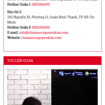
Hotline Quận 1:
0852081800
Địa chỉ 2:
292 Nguyễn Xí, Phường 13, Quận Bình Thạnh, TP. Hồ Chí
Minh
Hotline Quận 5:
0852081800
E-mail:
info@chamsocnguyenkim.com
Website:
chamsocnguyenkim.com
TIVI LIÊN QUAN