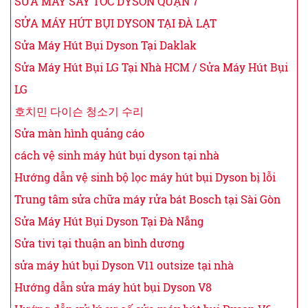
SỬA MÁY SẤY TÓC DYSON QUẬN 7
SỬA MÁY HÚT BỤI DYSON TẠI ĐÀ LẠT
Sửa Máy Hút Bụi Dyson Tại Daklak
Sửa Máy Hút Bụi LG Tại Nhà HCM / Sửa Máy Hút Bụi
LG
호치민 다이슨 청소기 수리
Sửa màn hình quảng cáo
cách vệ sinh máy hút bụi dyson tại nhà
Hướng dẫn vệ sinh bộ lọc máy hút bụi Dyson bị lỗi
Trung tâm sửa chữa máy rửa bát Bosch tại Sài Gòn
Sửa Máy Hút Bụi Dyson Tại Đà Nẵng
Sửa tivi tại thuận an bình dương
sửa máy hút bụi Dyson V11 outsize tại nhà
Hướng dẫn sửa máy hút bụi Dyson V8