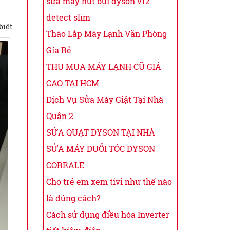
sửa máy hút bụi dyson v12
detect slim
iệt.
Tháo Lắp Máy Lạnh Văn Phòng
Gía Rẻ
THU MUA MÁY LẠNH CŨ GIÁ
CAO TẠI HCM
Dịch Vụ Sửa Máy Giặt Tại Nhà
Quận 2
SỬA QUẠT DYSON TẠI NHÀ
SỬA MÁY DUỖI TÓC DYSON
CORRALE
Cho trẻ em xem tivi như thế nào
là đúng cách?
Cách sử dụng điều hòa Inverter