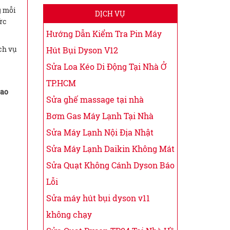
g mỗi
DỊCH VỤ
ức
Hướng Dẫn Kiểm Tra Pin Máy
ch vụ
Hút Bụi Dyson V12
Sửa Loa Kéo Di Động Tại Nhà Ở
TP.HCM
cao
Sửa ghế massage tại nhà
Bơm Gas Máy Lạnh Tại Nhà
Sửa Máy Lạnh Nội Địa Nhật
Sửa Máy Lạnh Daikin Không Mát
Sửa Quạt Không Cánh Dyson Báo
Lỗi
Sửa máy hút bụi dyson v11
không chạy