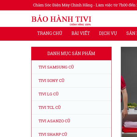
Chăm Sóc Điện Máy Chính Hãng - Làm việc từ 7h00 đến 
TRANG CHỦ
BÀI VIẾT
DỊCH VỤ
SẢN
DANH MỤC SẢN PHẨM
TIVI SAMSUNG CŨ
TIVI SONY CŨ
TIVI LG CŨ
TIVI TCL CŨ
TIVI ASANZO CŨ
TIVI SHARP CŨ