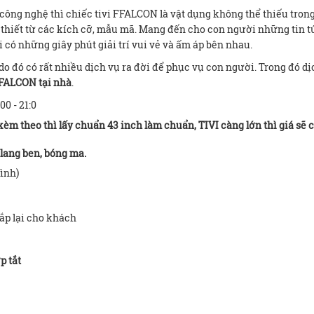
công nghệ thì chiếc tivi FFALCON là vật dụng không thể thiếu tron
 thiết từ các kích cỡ, mẫu mã. Mang đến cho con người những tin t
i có những giây phút giải trí vui vẻ và ấm áp bên nhau.
 đó có rất nhiều dịch vụ ra đời để phục vụ con người. Trong đó dị
FFALCON tại nhà
.
00 - 21:0
èm theo thì lấy chuẩn 43 inch làm chuẩn, TIVI càng lớn thì giá sẽ 
 lang ben, bóng ma.
ình)
lắp lại cho khách
p tắt