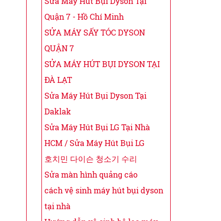
Sửa Máy Hút Bụi Dyson Tại
Quận 7 - Hồ Chí Minh
SỬA MÁY SẤY TÓC DYSON
QUẬN 7
SỬA MÁY HÚT BỤI DYSON TẠI
ĐÀ LẠT
Sửa Máy Hút Bụi Dyson Tại
Daklak
Sửa Máy Hút Bụi LG Tại Nhà
HCM / Sửa Máy Hút Bụi LG
호치민 다이슨 청소기 수리
Sửa màn hình quảng cáo
cách vệ sinh máy hút bụi dyson
tại nhà