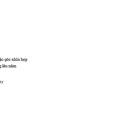
oặc góc nhìn hẹp
ng lâu năm
ày