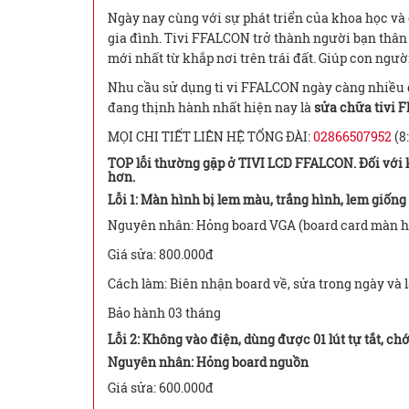
Ngày nay cùng với sự phát triển của khoa học và 
gia đình. Tivi FFALCON trở thành người bạn thân
mới nhất từ khắp nơi trên trái đất. Giúp con ngườ
Nhu cầu sử dụng ti vi FFALCON ngày càng nhiều do
đang thịnh hành nhất hiện nay là
sửa chữa tivi 
MỌI CHI TIẾT LIÊN HỆ TỔNG ĐÀI:
02866507952
(8:
TOP lỗi thường gặp ở TIVI LCD FFALCON. Đối với k
hơn.
Lỗi 1: Màn hình bị lem màu, trắng hình, lem giống
Nguyên nhân: Hỏng board VGA (board card màn h
Giá sửa: 800.000đ
Cách làm: Biên nhận board về, sửa trong ngày và 
Bảo hành 03 tháng
Lỗi 2: Không vào điện, dùng được 01 lút tự tắt, chớ
Nguyên nhân: Hỏng board nguồn
Giá sửa: 600.000đ