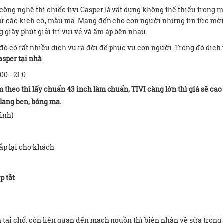
công nghệ thì chiếc tivi Casper là vật dụng không thể thiếu trong m
t từ các kích cỡ, mẫu mã. Mang đến cho con người những tin tức mớ
 giây phút giải trí vui vẻ và ấm áp bên nhau.
đó có rất nhiều dịch vụ ra đời để phục vụ con người. Trong đó dịch
asper tại nhà
.
00 - 21:0
 theo thì lấy chuẩn 43 inch làm chuẩn, TIVI càng lớn thì giá sẽ cao
 lang ben, bóng ma.
ình)
lắp lại cho khách
p tắt
 tại chổ, còn liên quan đến mạch nguồn thì biên nhận về sửa trong