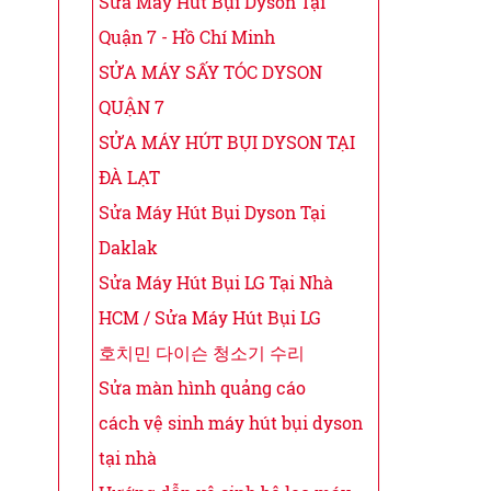
Sửa Máy Hút Bụi Dyson Tại
Quận 7 - Hồ Chí Minh
SỬA MÁY SẤY TÓC DYSON
QUẬN 7
SỬA MÁY HÚT BỤI DYSON TẠI
ĐÀ LẠT
Sửa Máy Hút Bụi Dyson Tại
Daklak
Sửa Máy Hút Bụi LG Tại Nhà
HCM / Sửa Máy Hút Bụi LG
호치민 다이슨 청소기 수리
Sửa màn hình quảng cáo
cách vệ sinh máy hút bụi dyson
tại nhà