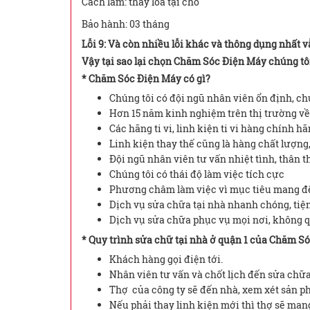
Cách làm: thay loa tại chổ
Bảo hành: 03 tháng
Lỗi 9: Và còn nhiều lỗi khác và thông dụng nhất v
Vậy tại sao lại chọn Chăm Sóc Điện Máy chúng tô
* Chăm Sóc Điện Máy có gì?
Chúng tôi có đội ngũ nhân viên ổn định, ch
Hơn 15 năm kinh nghiệm trên thị trường về 
Các hãng ti vi, linh kiện ti vi hàng chính hã
Linh kiện thay thế cũng là hàng chất lượn
Đội ngũ nhân viên tư vấn nhiệt tình, thân t
Chúng tôi có thái độ làm việc tích cực
Phương châm làm việc vì mục tiêu mang đế
Dịch vụ sửa chữa tại nhà nhanh chóng, tiện
Dịch vụ sửa chữa phục vụ mọi nơi, không 
* Quy trình sửa chữ tại nhà ở quận 1 của Chăm S
Khách hàng gọi điện tới.
Nhân viên tư vấn và chốt lịch đến sửa chữ
Thợ của công ty sẽ đến nhà, xem xét sản p
Nếu phải thay linh kiện mới thì thợ sẽ man