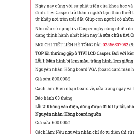
Ngày nay cùng với sự phát triển của khoa học và 
đình. Tivi Casper trở thành người bạn thân thiế
từ khắp nơi trên trái đất. Giúp con người có những
Nhu cầu sử dụng ti vi Casper ngày càng nhiều do 
đang thịnh hành nhất hiện nay là
sửa chữa tivi C
MỌI CHI TIẾT LIÊN HỆ TỔNG ĐÀI:
02866507952
(8:
TOP lỗi thường gặp ở TIVI LCD Casper. Đối với kèm
Lỗi 1: Màn hình bị lem màu, trắng hình, lem giống
Nguyên nhân: Hỏng board VGA (board card màn h
Giá sửa: 800.000đ
Cách làm: Biên nhận board về, sửa trong ngày và 
Bảo hành 03 tháng
Lỗi 2: Không vào điện, dùng được 01 lút tự tắt, chớ
Nguyên nhân: Hỏng board nguồn
Giá sửa: 600.000đ
Cách làm: Nếu nguyên nhân chỉ do tụ điện thì sửa