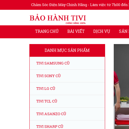
Chăm Sóc Điện Máy Chính Hãng - Làm việc từ 7h00 đến 
TRANG CHỦ
BÀI VIẾT
DỊCH VỤ
SẢN
DANH MỤC SẢN PHẨM
TIVI SAMSUNG CŨ
TIVI SONY CŨ
TIVI LG CŨ
TIVI TCL CŨ
TIVI ASANZO CŨ
TIVI SHARP CŨ