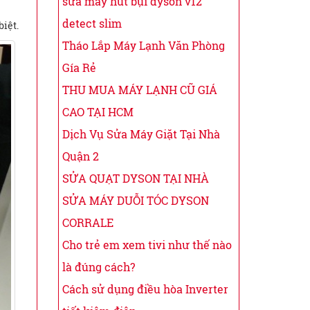
sửa máy hút bụi dyson v12
detect slim
iệt.
Tháo Lắp Máy Lạnh Văn Phòng
Gía Rẻ
THU MUA MÁY LẠNH CŨ GIÁ
CAO TẠI HCM
Dịch Vụ Sửa Máy Giặt Tại Nhà
Quận 2
SỬA QUẠT DYSON TẠI NHÀ
SỬA MÁY DUỖI TÓC DYSON
CORRALE
Cho trẻ em xem tivi như thế nào
là đúng cách?
Cách sử dụng điều hòa Inverter