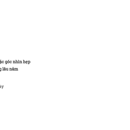
oặc góc nhìn hẹp
ng lâu năm
ày