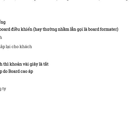
ếng
oard điều khiển (hay thường nhầm lẫn gọi là board formater)
nh
lắp lại cho khách
 thì khoản vài giây là tắt
p do Board cao áp
g ty