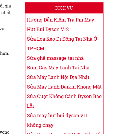
ỗi gia
DỊCH VỤ
i nhất
Hướng Dẫn Kiểm Tra Pin Máy
 vụ
Hút Bụi Dyson V12
Sửa Loa Kéo Di Động Tại Nhà Ở
TP.HCM
 hơn.
Sửa ghế massage tại nhà
Bơm Gas Máy Lạnh Tại Nhà
Sửa Máy Lạnh Nội Địa Nhật
Sửa Máy Lạnh Daikin Không Mát
Sửa Quạt Không Cánh Dyson Báo
Lỗi
Sửa máy hút bụi dyson v11
không chạy
 vòng