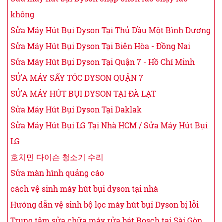
không
Sửa Máy Hút Bụi Dyson Tại Thủ Dầu Một Bình Dương
Sửa Máy Hút Bụi Dyson Tại Biên Hòa - Đồng Nai
Sửa Máy Hút Bụi Dyson Tại Quận 7 - Hồ Chí Minh
SỬA MÁY SẤY TÓC DYSON QUẬN 7
SỬA MÁY HÚT BỤI DYSON TẠI ĐÀ LẠT
Sửa Máy Hút Bụi Dyson Tại Daklak
Sửa Máy Hút Bụi LG Tại Nhà HCM / Sửa Máy Hút Bụi
LG
호치민 다이슨 청소기 수리
Sửa màn hình quảng cáo
cách vệ sinh máy hút bụi dyson tại nhà
Hướng dẫn vệ sinh bộ lọc máy hút bụi Dyson bị lỗi
Trung tâm sửa chữa máy rửa bát Bosch tại Sài Gòn