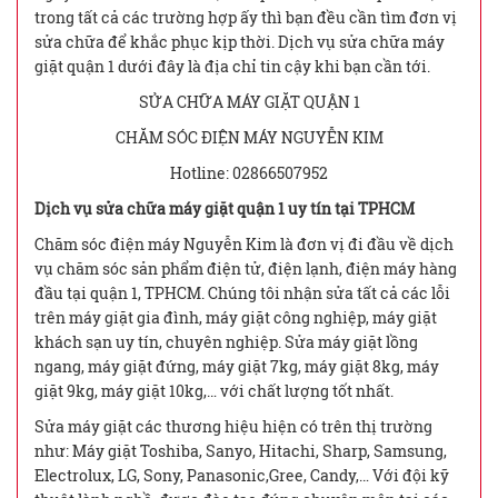
trong tất cả các trường hợp ấy thì bạn đều cần tìm đơn vị
sửa chữa để khắc phục kịp thời. Dịch vụ sửa chữa máy
giặt quận 1 dưới đây là địa chỉ tin cậy khi bạn cần tới.
SỬA CHỮA MÁY GIẶT QUẬN 1
CHĂM SÓC ĐIỆN MÁY NGUYỄN KIM
Hotline: 02866507952
Dịch vụ sửa chữa máy giặt quận 1 uy tín tại TPHCM
Chăm sóc điện máy Nguyễn Kim là đơn vị đi đầu về dịch
vụ chăm sóc sản phẩm điện tử, điện lạnh, điện máy hàng
đầu tại quận 1, TPHCM. Chúng tôi nhận sửa tất cả các lỗi
trên máy giặt gia đình, máy giặt công nghiệp, máy giặt
khách sạn uy tín, chuyên nghiệp. Sửa máy giặt lồng
ngang, máy giặt đứng, máy giặt 7kg, máy giặt 8kg, máy
giặt 9kg, máy giặt 10kg,… với chất lượng tốt nhất.
Sửa máy giặt các thương hiệu hiện có trên thị trường
như: Máy giặt Toshiba, Sanyo, Hitachi, Sharp, Samsung,
Electrolux, LG, Sony, Panasonic,Gree, Candy,… Với đội kỹ