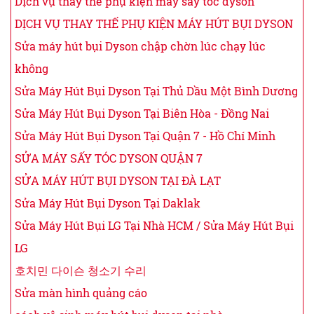
Dịch vụ thay thế phụ kiện máy sấy tóc dyson
DỊCH VỤ THAY THẾ PHỤ KIỆN MÁY HÚT BỤI DYSON
Sửa máy hút bụi Dyson chập chờn lúc chạy lúc
không
Sửa Máy Hút Bụi Dyson Tại Thủ Dầu Một Bình Dương
Sửa Máy Hút Bụi Dyson Tại Biên Hòa - Đồng Nai
Sửa Máy Hút Bụi Dyson Tại Quận 7 - Hồ Chí Minh
SỬA MÁY SẤY TÓC DYSON QUẬN 7
SỬA MÁY HÚT BỤI DYSON TẠI ĐÀ LẠT
Sửa Máy Hút Bụi Dyson Tại Daklak
Sửa Máy Hút Bụi LG Tại Nhà HCM / Sửa Máy Hút Bụi
LG
호치민 다이슨 청소기 수리
Sửa màn hình quảng cáo