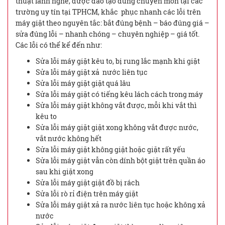
thuật lành nghề, được đào tạo đúng chuyên môn tại các
trường uy tín tại TPHCM, khắc phục nhanh các lỗi trên
máy giặt theo nguyên tắc: bắt đúng bệnh – báo đúng giá –
sửa đúng lỗi – nhanh chóng – chuyên nghiệp – giá tốt.
Các lỗi có thể kể đến như:
Sửa lỗi máy giặt kêu to, bị rung lắc mạnh khi giặt
Sửa lỗi máy giặt xả nước liên tục
Sửa lỗi máy giặt giặt quá lâu
Sửa lỗi máy giặt có tiếng kêu lách cách trong máy
Sửa lỗi máy giặt không vắt được, mỗi khi vắt thì
kêu to
Sửa lỗi máy giặt giặt xong không vắt được nước,
vắt nước không hết
Sửa lỗi máy giặt không giặt hoặc giặt rất yếu
Sửa lỗi máy giặt vẫn còn dính bột giặt trên quần áo
sau khi giặt xong
Sửa lỗi máy giặt giặt đồ bị rách
Sửa lỗi rò rỉ điện trên máy giặt
Sửa lỗi máy giặt xả ra nước liên tục hoặc không xả
nước